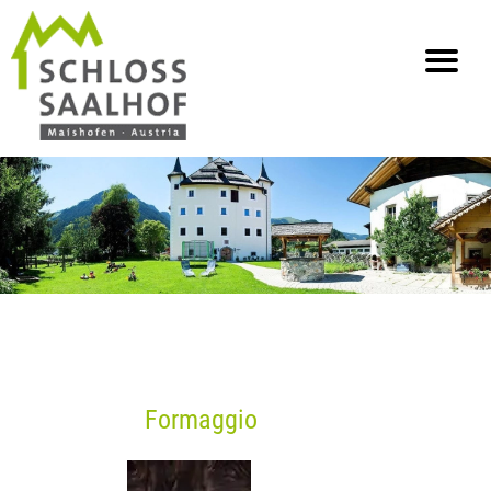
info@saalhof.at
Casa
Contatto
Impronta e protezione dei dati
Mappa del sito
Formaggio