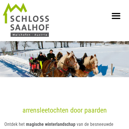
info@saalhof.at
Home
Contact
Impressum Gegevensbescherming
Sitemap
arrensleetochten door paarden
Ontdek het
magische winterlandschap
van de besneeuwde