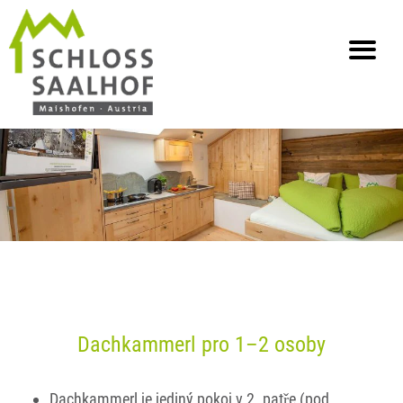
info@saalhof.at
Home
Kontakt
Ochrana dat v tiráži
Sitemap
Dachkammerl pro 1–2 osoby
Dachkammerl je jediný pokoj v 2. patře (pod