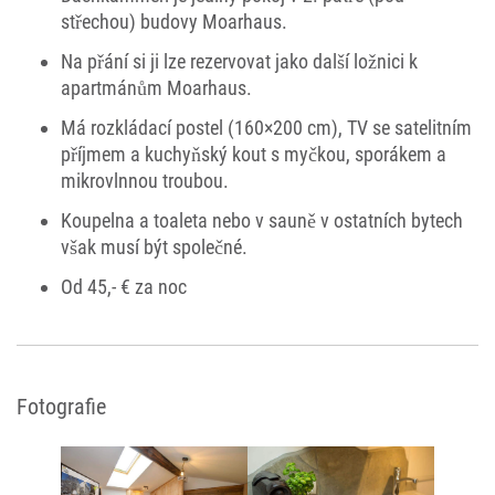
střechou) budovy Moarhaus.
Na přání si ji lze rezervovat jako další ložnici k
apartmánům Moarhaus.
Má rozkládací postel (160×200 cm), TV se satelitním
příjmem a kuchyňský kout s myčkou, sporákem a
mikrovlnnou troubou.
Koupelna a toaleta nebo v sauně v ostatních bytech
však musí být společné.
Od 45,- € za noc
Fotografie