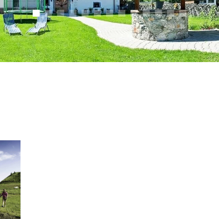
■
■
■
■
■
■
■
■
■
■
■
■
■