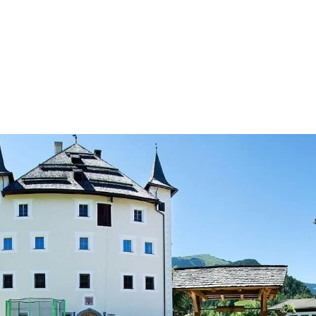
info@saalhof.at
Home
Kontakt
Ochrana dat v tiráži
Sitemap