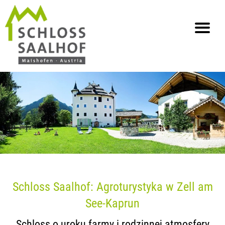
info@saalhof.at
Strona główna
Kontakt
Ochrona danych osobowych
Mapa strony
Schloss Saalhof: Agroturystyka w Zell am
See-Kaprun
Schloss o uroku farmy i rodzinnej atmosfery