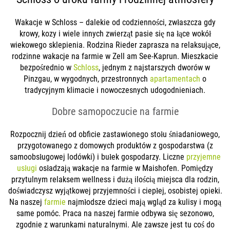
Wakacje w Schloss – dalekie od codzienności, zwłaszcza gdy
krowy, kozy i wiele innych zwierząt pasie się na łące wokół
wiekowego sklepienia. Rodzina Rieder zaprasza na relaksujące,
rodzinne wakacje na farmie w Zell am See-Kaprun. Mieszkacie
bezpośrednio w
Schloss
, jednym z najstarszych dworów w
Pinzgau, w wygodnych, przestronnych
apartamentach
o
tradycyjnym klimacie i nowoczesnych udogodnieniach.
Dobre samopoczucie na farmie
Rozpocznij dzień od obficie zastawionego stołu śniadaniowego,
przygotowanego z domowych produktów z gospodarstwa (z
samoobsługowej lodówki) i bułek gospodarzy. Liczne
przyjemne
usługi
osładzają wakacje na farmie w Maishofen. Pomiędzy
przytulnym relaksem wellness i dużą ilością miejsca dla rodzin,
doświadczysz wyjątkowej przyjemności i ciepłej, osobistej opieki.
Na naszej
farmie
najmłodsze dzieci mają wgląd za kulisy i mogą
same pomóc. Praca na naszej farmie odbywa się sezonowo,
zgodnie z warunkami naturalnymi. Ale zawsze jest tu coś do