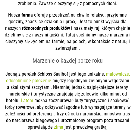
zrobienia. Zawsze cieszymy się z pomocnych dłoni.
Nasza
farma
oferuje przestrzeń na chwile relaksu, przyjemne
godziny, znaczące działania i pracę. Jest to punkt wyjścia dla
naszych
różnorodnych produktów
i nasz mały raj, którym chętnie
dzielimy się z naszymi gośćmi. Tutaj spełniamy nasze marzenia i
cieszymy się życiem na farmie, na polach, w kontakcie z naturą i
zwierzętami.
Marzenie o każdej porze roku
Jedną z perełek Schloss Saalhof jest jego unikalne,
malownicze,
odosobnione położenie
między łagodnymi zielonymi wzgórzami
a skalistymi szczytami. Niemniej jednak, najpiękniejsze tereny
narciarskie i turystyczne znajdują się zaledwie kilka minut od
hotelu.
Latem
można zasznurować buty turystyczne i spakować
torby rowerowe, aby odkrywać łagodne lub wymagające tereny, w
zależności od preferencji. Trzy ośrodki narciarskie, mnóstwo tras
do narciarstwa biegowego i urozmaicony program poza trasami
sprawiają, że
zima
jest prawdziwą gratką.