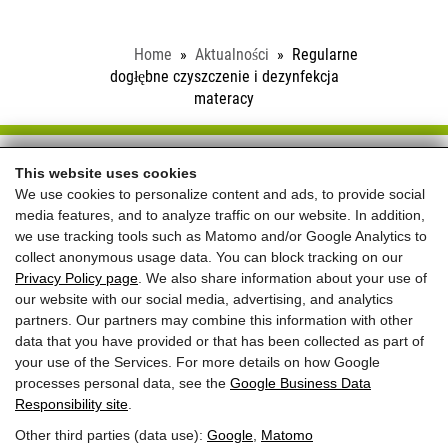
Home
Aktualności
Regularne
dogłębne czyszczenie i dezynfekcja
materacy
Schloss Saalhof
This website uses cookies
We use cookies to personalize content and ads, to provide social
Familie Rieder ● Saalhofstr. 26 ● A-5751 Maishofen
media features, and to analyze traffic on our website. In addition,
Telefon:
+43 660 5703237
we use tracking tools such as Matomo and/or Google Analytics to
collect anonymous usage data. You can block tracking on our
REVIEWS
Privacy Policy page
. We also share information about your use of
our website with our social media, advertising, and analytics
partners. Our partners may combine this information with other
data that you have provided or that has been collected as part of
your use of the Services. For more details on how Google
processes personal data, see the
Google Business Data
Responsibility site
.
Najlepsza cena
dla rezerwacji
Other third parties (data use):
Google
,
Matomo