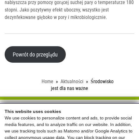
nabłyszcza przy pomocy gorącej suchej pary o temperaturze 180
stopni. Jako pozytywny efekt uboczny, wszystko jest
dezynfekowane głęboko w pory i mikrobiologicznie.
Powrót do przeglądu
Home
Aktualności
Środowisko
jest dla nas ważne
Schloss Saalhof
This website uses cookies
We use cookies to personalize content and ads, to provide social
Familie Rieder ● Saalhofstr. 26 ● A-5751 Maishofen
media features, and to analyze traffic on our website. In addition,
Telefon:
+43 660 5703237
we use tracking tools such as Matomo and/or Google Analytics to
collect anonymous usage data. You can block tracking on our