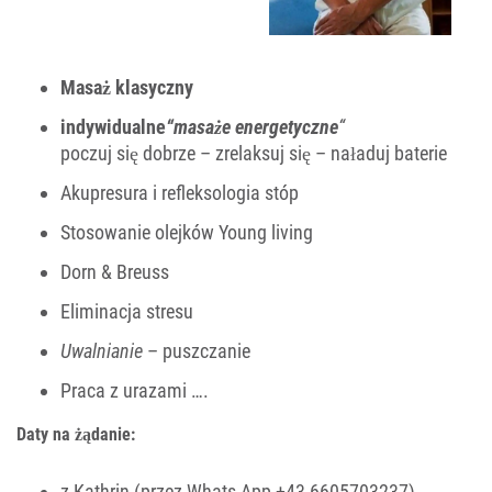
Masaż klasyczny
indywidualne
“masaże energetyczne
“
poczuj się dobrze – zrelaksuj się – naładuj baterie
Akupresura i refleksologia stóp
Stosowanie olejków Young living
Dorn & Breuss
Eliminacja stresu
Uwalnianie
– puszczanie
Praca z urazami ….
Daty na żądanie:
z Kathrin (przez Whats App +43 6605703237)