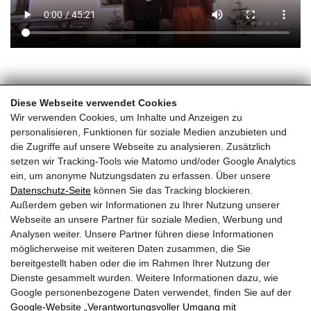
Home
Fotos und
Diese Webseite verwendet Cookies
Videos
Neue Filme
Wir verwenden Cookies, um Inhalte und Anzeigen zu
personalisieren, Funktionen für soziale Medien anzubieten und
die Zugriffe auf unsere Webseite zu analysieren. Zusätzlich
Schloss Saalhof
setzen wir Tracking-Tools wie Matomo und/oder Google Analytics
ein, um anonyme Nutzungsdaten zu erfassen. Über unsere
Familie Rieder ● Saalhofstr. 26 ● A-5751 Maishofen
Datenschutz-Seite
können Sie das Tracking blockieren.
Telefon:
+43 660 5703237
Außerdem geben wir Informationen zu Ihrer Nutzung unserer
Webseite an unsere Partner für soziale Medien, Werbung und
BEWERTUNGEN
Analysen weiter. Unsere Partner führen diese Informationen
möglicherweise mit weiteren Daten zusammen, die Sie
bereitgestellt haben oder die im Rahmen Ihrer Nutzung der
Dienste gesammelt wurden. Weitere Informationen dazu, wie
Google personenbezogene Daten verwendet, finden Sie auf der
Google‑Website „Verantwortungsvoller Umgang mit