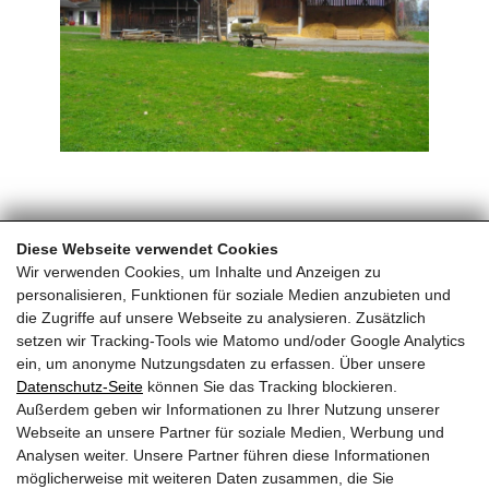
Home
Urlaub am
Diese Webseite verwendet Cookies
Bauernhof
Biowärme Saalhof
Wir verwenden Cookies, um Inhalte und Anzeigen zu
personalisieren, Funktionen für soziale Medien anzubieten und
die Zugriffe auf unsere Webseite zu analysieren. Zusätzlich
Schloss Saalhof
setzen wir Tracking-Tools wie Matomo und/oder Google Analytics
ein, um anonyme Nutzungsdaten zu erfassen. Über unsere
Familie Rieder ● Saalhofstr. 26 ● A-5751 Maishofen
Datenschutz-Seite
können Sie das Tracking blockieren.
Telefon:
+43 660 5703237
Außerdem geben wir Informationen zu Ihrer Nutzung unserer
Webseite an unsere Partner für soziale Medien, Werbung und
BEWERTUNGEN
Analysen weiter. Unsere Partner führen diese Informationen
möglicherweise mit weiteren Daten zusammen, die Sie