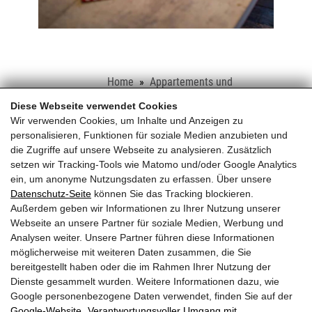
Home
Appartements und
Ferienwohnungen
Appartements im
Diese Webseite verwendet Cookies
Moarhaus
Chalet Moarhaus
Wir verwenden Cookies, um Inhalte und Anzeigen zu
personalisieren, Funktionen für soziale Medien anzubieten und
die Zugriffe auf unsere Webseite zu analysieren. Zusätzlich
Schloss Saalhof
setzen wir Tracking-Tools wie Matomo und/oder Google Analytics
ein, um anonyme Nutzungsdaten zu erfassen. Über unsere
Familie Rieder ● Saalhofstr. 26 ● A-5751 Maishofen
Datenschutz-Seite
können Sie das Tracking blockieren.
Telefon:
+43 660 5703237
Außerdem geben wir Informationen zu Ihrer Nutzung unserer
Webseite an unsere Partner für soziale Medien, Werbung und
BEWERTUNGEN
Analysen weiter. Unsere Partner führen diese Informationen
möglicherweise mit weiteren Daten zusammen, die Sie
bereitgestellt haben oder die im Rahmen Ihrer Nutzung der
Dienste gesammelt wurden. Weitere Informationen dazu, wie
Google personenbezogene Daten verwendet, finden Sie auf der
Google‑Website „Verantwortungsvoller Umgang mit