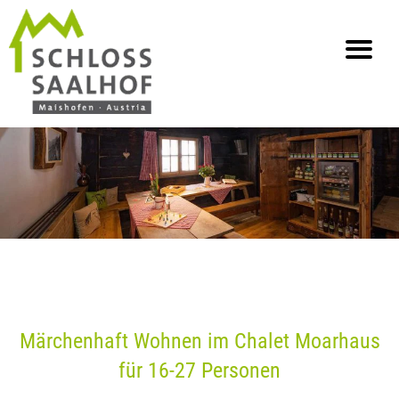
info@saalhof.at
Home
Kontakt
Impressum & Datenschutz
Sitemap
Märchenhaft Wohnen im Chalet Moarhaus
für 16-27 Personen