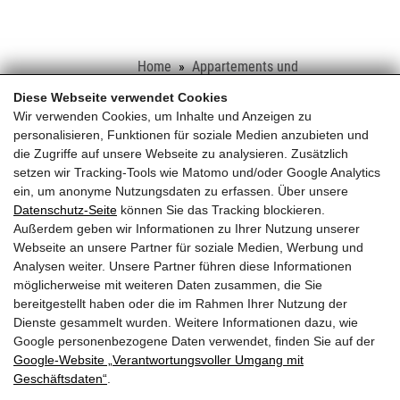
Home
Appartements und
Ferienwohnungen
Appartements im
Diese Webseite verwendet Cookies
Schloss
Märchenturm
Wir verwenden Cookies, um Inhalte und Anzeigen zu
personalisieren, Funktionen für soziale Medien anzubieten und
die Zugriffe auf unsere Webseite zu analysieren. Zusätzlich
Schloss Saalhof
setzen wir Tracking-Tools wie Matomo und/oder Google Analytics
ein, um anonyme Nutzungsdaten zu erfassen. Über unsere
Familie Rieder ● Saalhofstr. 26 ● A-5751 Maishofen
Datenschutz-Seite
können Sie das Tracking blockieren.
Telefon:
+43 660 5703237
Außerdem geben wir Informationen zu Ihrer Nutzung unserer
Webseite an unsere Partner für soziale Medien, Werbung und
BEWERTUNGEN
Analysen weiter. Unsere Partner führen diese Informationen
möglicherweise mit weiteren Daten zusammen, die Sie
bereitgestellt haben oder die im Rahmen Ihrer Nutzung der
Dienste gesammelt wurden. Weitere Informationen dazu, wie
Google personenbezogene Daten verwendet, finden Sie auf der
Google‑Website „Verantwortungsvoller Umgang mit
Geschäftsdaten“
.